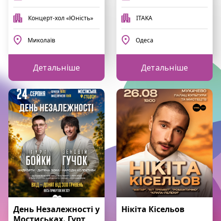
Концерт-хол «Юність»
ITAKA
Миколаїв
Одеса
Детальніше
Детальніше
День Незалежності у
Нікіта Кісельов
Мостиськах. Гурт