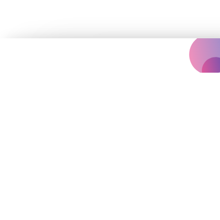
Концертна агенція, що надихає
вас на яскравіше життя.
Події
Архів
Залишились запитання?
vinilconcertagency@gmail.com