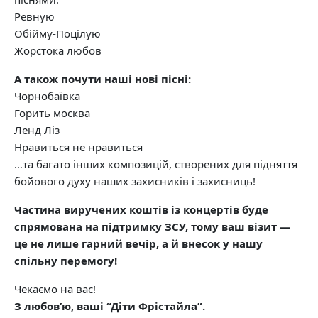
Ревную
Обійму-Поцілую
Жорстока любов
А також почути наші нові пісні:
Чорнобаївка
Горить москва
Ленд Ліз
Нравиться не нравиться
…та багато інших композицій, створених для підняття
бойового духу наших захисників і захисниць!
Частина виручених коштів із концертів буде
спрямована на підтримку ЗСУ, тому ваш візит —
це не лише гарний вечір, а й внесок у нашу
спільну перемогу!
Чекаємо на вас!
З любов’ю, ваші “Діти Фрістайла”.