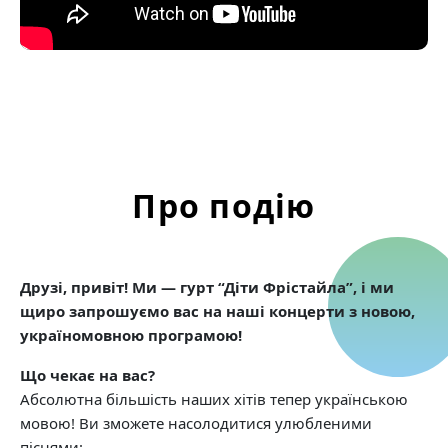
Про подію
Друзі, привіт! Ми — гурт “Діти Фрістайла”, і ми
щиро запрошуємо вас на наші концерти з новою,
україномовною програмою!
Що чекає на вас?
Абсолютна більшість наших хітів тепер українською
мовою! Ви зможете насолодитися улюбленими
піснями: