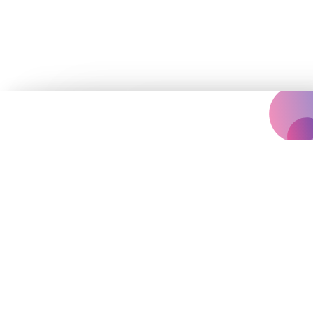
Концертна агенція, що надихає
вас на яскравіше життя.
Події
Архів
Залишились запитання?
vinilconcertagency@gmail.com