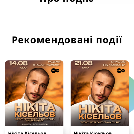
Рекомендовані події
Нікіта Кісельов
Нікіта Кісельов