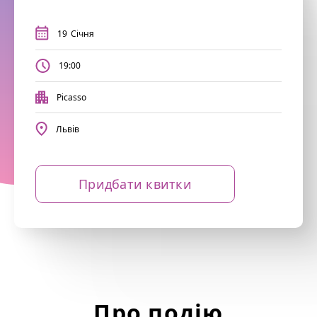
19
Січня
19:00
Picasso
Львів
Придбати квитки
Про подію