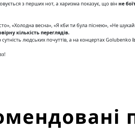
овується з перших нот, а харизма показує, що він
не бої
то», «Холодна весна», «Я кби ти була піснею», «Не шукай
вірну кількість переглядів.
 сутність людських почуттів, а на концертах Golubenko
ї
аз!
омендовані п