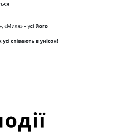
ться
», «Мила» – у
сі його
х усі співають в унісон!
одії