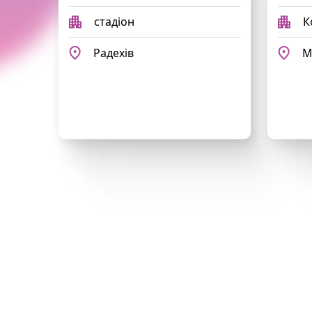
стадіон
К
Радехів
М