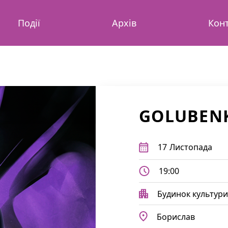
Події
Архів
Кон
GOLUBEN
17
Листопада
19:00
Будинок культури
Борислав