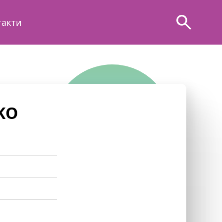
такти
KO