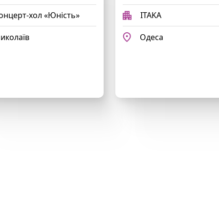
онцерт-хол «Юність»
ITAKA
иколаїв
Одеса