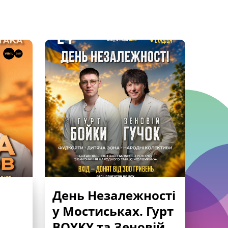
День Незалежності
у Мостиськах. Гурт
BOYKY та Зеновій