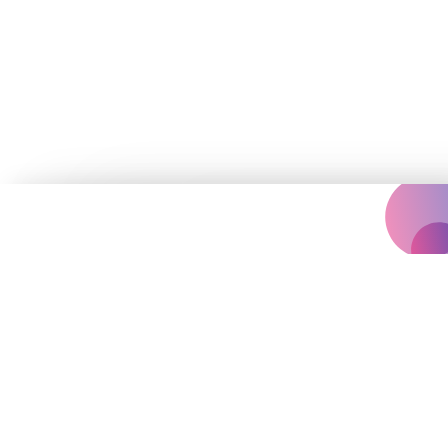
Концертна агенція, що надихає
вас на яскравіше життя.
Події
Архів