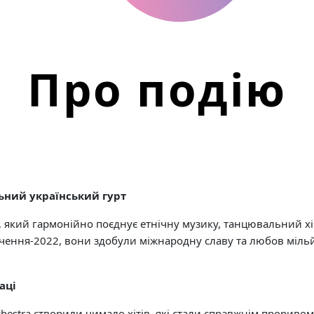
Про подію
льний український гурт
т, який гармонійно поєднує етнічну музику, танцювальний х
ачення-2022, вони здобули міжнародну славу та любов міль
аці
chestra створили чимало хітів, які стали справжнім проривом