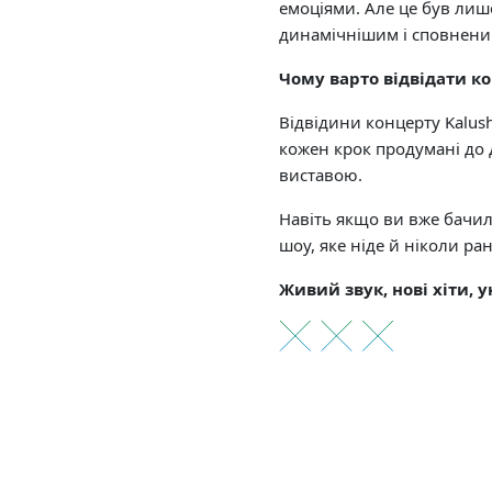
емоціями. Але це був лиш
динамічнішим і сповнени
Чому варто відвідати ко
Відвідини концерту Kalush
кожен крок продумані до
виставою.
Навіть якщо ви вже бачил
шоу, яке ніде й ніколи ра
Живий звук, нові хіти, 