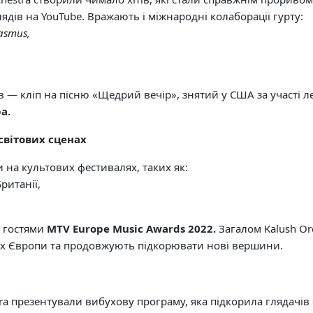
дів на YouTube. Вражають і міжнародні колаборації гурту:
asmus,
 — кліп на пісню «Щедрий вечір», знятий у США за участі л
а.
вітових сценах
и на культових фестивалях, таких як:
ританії,
и гостями
MTV Europe Music Awards 2022.
Загалом Kalush Or
ах Європи та продовжують підкорювати нові вершини.
tra презентували вибухову програму, яка підкорила глядачів