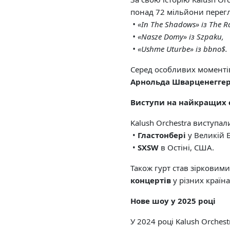
понад 72 мільйони перегля
• «In The Shadows» із The R
• «Nasze Domy» із Szpaku,
• «Ushme Uturbe» із bbno$.
Серед особливих моментів
Арнольда Шварценеггер
Виступи на найкращих с
Kalush Orchestra виступал
•
Гластонбері
у Великій Б
•
SXSW
в Остіні, США.
Також гурт став зірковим
концертів
у різних країн
Нове шоу у 2025 році
У 2024 році Kalush Orches