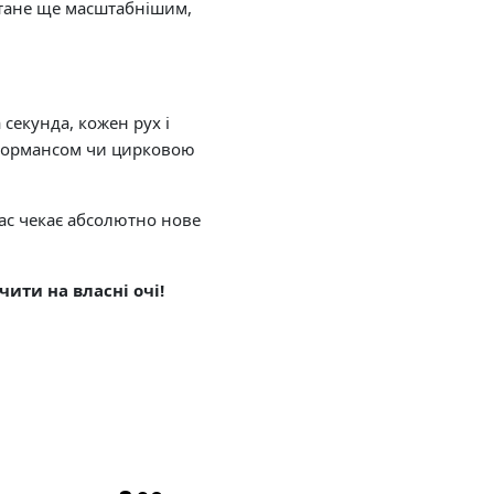
 стане ще масштабнішим,
 секунда, кожен рух і
рформансом чи цирковою
ас чекає абсолютно нове
чити на власні очі!