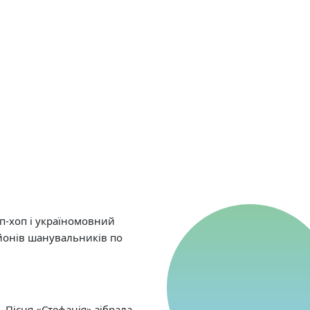
іп-хоп і україномовний
йонів шанувальників по
. Пісня «Стефанія» зібрала