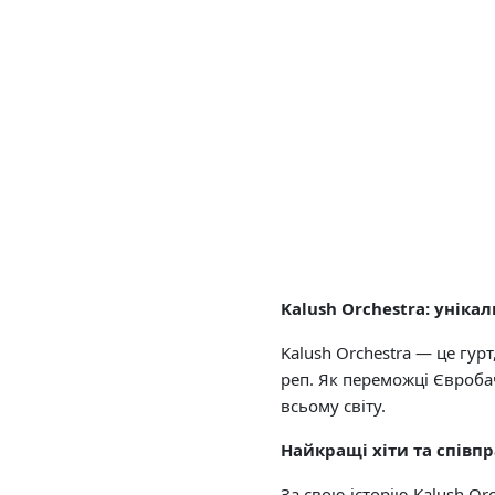
Kalush Orchestra: уніка
Kalush Orchestra — це гур
реп. Як переможці Євроб
всьому світу.
Найкращі хіти та співпр
За свою історію Kalush Or