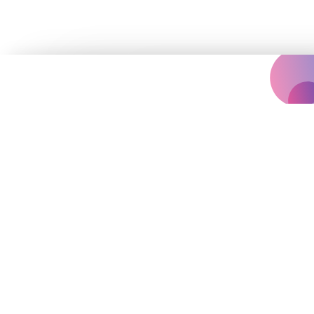
Концертна агенція, що надихає
вас на яскравіше життя.
Події
Архів
Залишились запитання?
vinilconcertagency@gmail.com