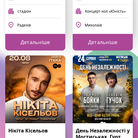
стадіон
Концерт-хол «Юність»
Радехів
Миколаїв
Детальніше
Детальніше
Нікіта Кісельов
День Незалежності у
Мостиськах. Гурт