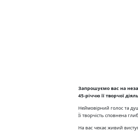
Запрошуємо вас на неза
45-річчю її творчої діяль
Неймовірний голос та душе
Її творчість сповнена гл
На вас чекає живий висту