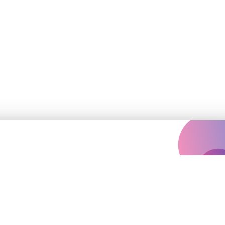
Залишились
запитання?
vinilconcertagency@gmail.com