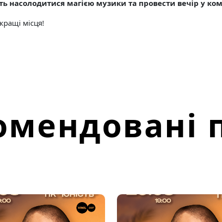
ь насолодитися магією музики та провести вечір у комп
ращі місця!
омендовані п