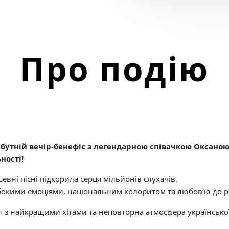
Про подію
бутній вечір-бенефіс з легендарною співачкою Оксаною
ності!
вні пісні підкорила серця мільйонів слухачів.
ибокими емоціями, національним колоритом та любов'ю до рі
п з найкращими хітами та неповторна атмосфера української 