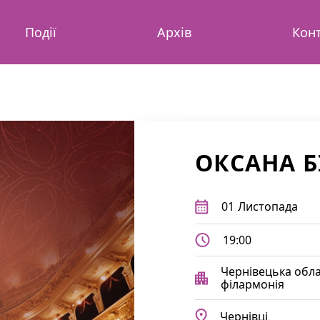
Події
Архів
Кон
ОКСАНА Б
01
Листопада
19:00
Чернівецька обл
філармонія
Чернівці