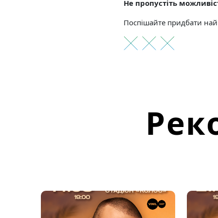
Не пропустіть можливіст
Поспішайте придбати найк
Рек