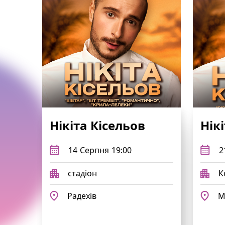
Нікіта Кісельов
Нік
14
Серпня
19:00
2
стадіон
К
Радехів
М