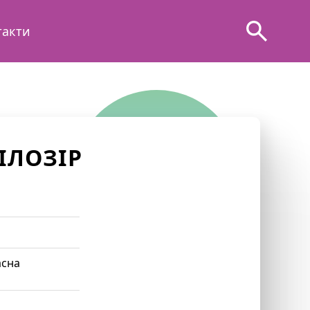
такти
ІЛОЗІР
асна