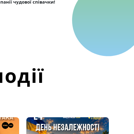
анії чудової співачки!
одії