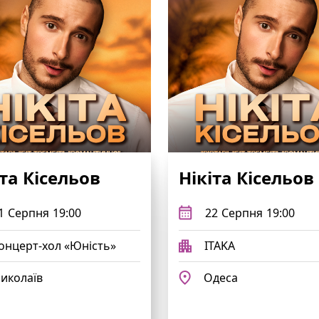
іта Кісельов
Нікіта Кісельов
1
Серпня
19:00
22
Серпня
19:00
онцерт-хол «Юність»
ITAKA
иколаїв
Одеса