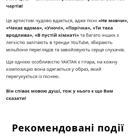
чартів!
Це артистові чудово вдається, адже пісні
«Не мовчи»,
«Чекає вдома», «Уночі», «Порічка», «Ти така
вродлива», «В пустій кімнаті»
та багато інших з
легкістю залітають в тренди YouTube, збирають
мільйони переглядів та завойовують серця слухачів.
Ще однією особливістю YAKTAK є гітара, на кожну
композицію вона одягається у образ, який
перегукується із піснею.
Він співає мовою душі, тож у нього є що Вам
сказати!
Рекомендовані події