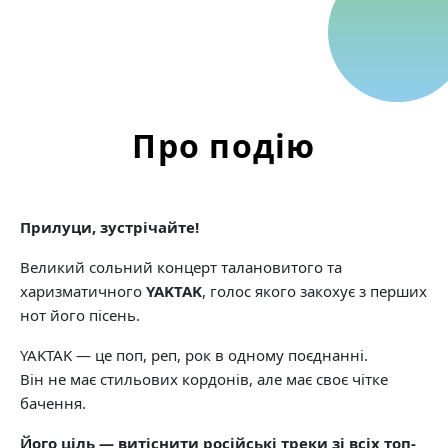
Про подію
Прилуци, зустрічайте!
Великий сольний концерт талановитого та
харизматичного
YAKTAK
, голос якого закохує з перших
нот його пісень.
YAKTAK — це поп, реп, рок в одному поєднанні.
Він не має стильових кордонів, але має своє чітке
бачення.
Його ціль — витіснити російські треки зі всіх топ-