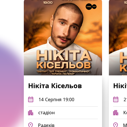
Нікіта Кісельов
Нік
14
Серпня
19:00
2
стадіон
К
Радехів
М