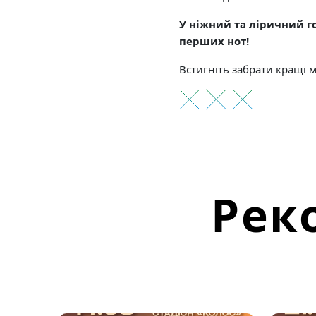
У ніжний та ліричний го
перших нот!
Встигніть забрати кращі м
Рек