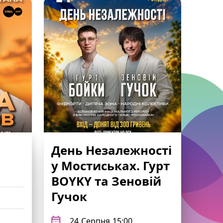
День Незалежності
у Мостиськах. Гурт
BOYKY та Зеновій
Гучок
24
Серпня
15:00