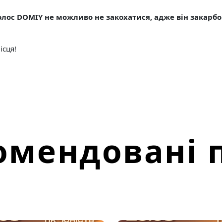
лос DOMIY не можливо не закохатися, адже він закарбов
ісця!
омендовані п