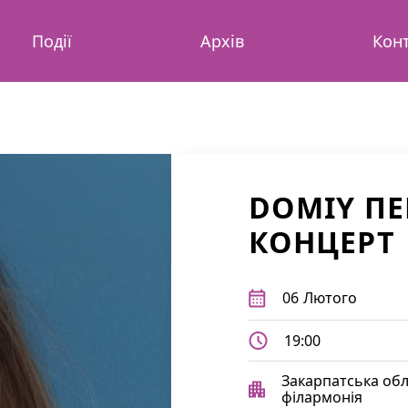
Події
Архів
Кон
DOMIY П
КОНЦЕРТ
06
Лютого
19:00
Закарпатська об
філармонія