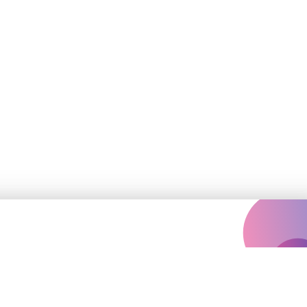
Залишились
запитання?