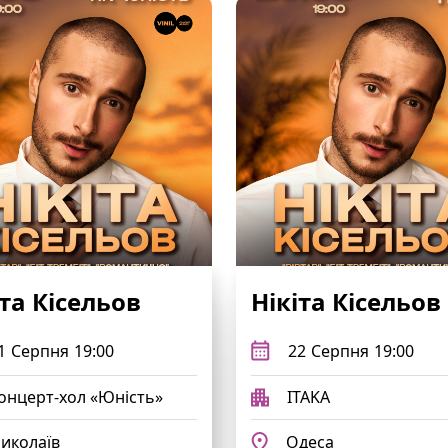
іта Кісельов
Нікіта Кісельов
1
Серпня
19:00
22
Серпня
19:00
онцерт-хол «Юність»
ITAKA
иколаїв
Одеса