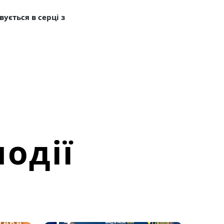
ується в серці з
одії