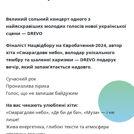
Великий сольний концерт одного з
найяскравіших молодих голосів нової української
сцени — DREVO
Фіналіст Нацвідбору на Євробачення-2024, автор
хіта «Смарагдове небо», володар унікального
тембру та шаленої харизми — DREVO подарує
вечір, який запам’ятається надовго.
Сучасний рок
Пронизлива лірика
Голос, що не залишає байдужим
На вас чекають улюблені хіти:
«Смарагдове небо», «Де би де би», «Муза» — і не
лише!
Жива енергетика, глибокі тексти та атмосфера
справжнього шоу.