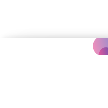
Концертна агенція, що надихає
вас на яскравіше життя.
Події
Архів
Залишились запитання?