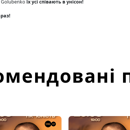
х Golubenko
їх усі співають в унісон!
раз!
омендовані п