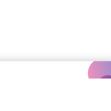
Залишились
запитання?
vinilconcertagency@gmail.com