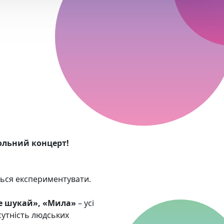
сольний концерт!
їться експериментувати.
Не шукай», «Мила»
– усі
сутність людських