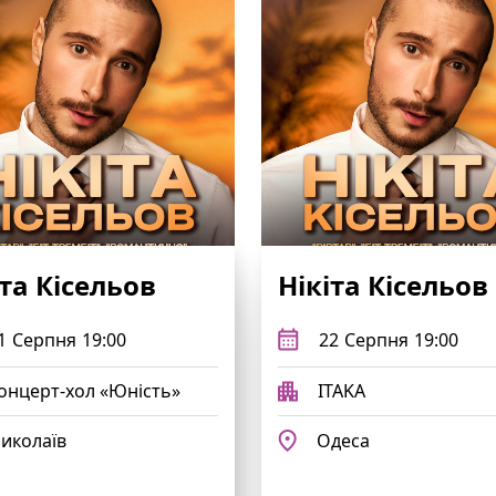
іта Кісельов
Нікіта Кісельов
1
Серпня
19:00
22
Серпня
19:00
онцерт-хол «Юність»
ITAKA
иколаїв
Одеса