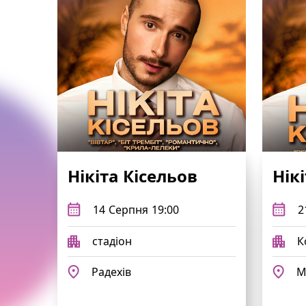
Нікіта Кісельов
Нік
14
Серпня
19:00
2
стадіон
К
Радехів
М