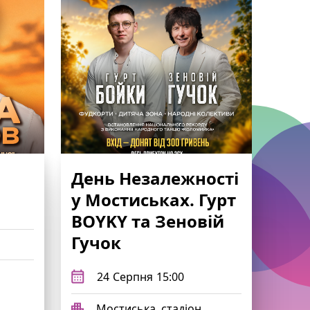
День Незалежності
у Мостиськах. Гурт
BOYKY та Зеновій
Гучок
24
Серпня
15:00
Мостиська, стадіон