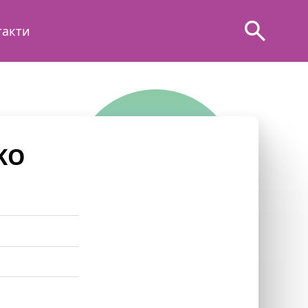
такти
KO