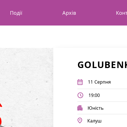
Події
Архів
Кон
GOLUBEN
11
Серпня
19:00
Юність
Калуш