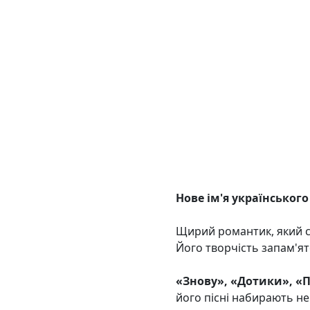
Нове ім'я українськог
Щирий романтик, який с
Його творчість запам'ят
«Знову», «Дотики», «П
його пісні набирають не