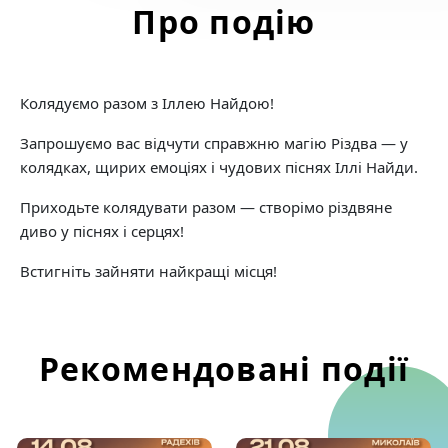
Про подію
Колядуємо разом з Іллею Найдою!
Запрошуємо вас відчути справжню магію Різдва — у
колядках, щирих емоціях і чудових піснях Іллі Найди.
Приходьте колядувати разом — створімо різдвяне
диво у піснях і серцях!
Встигніть зайняти найкращі місця!
Рекомендовані події