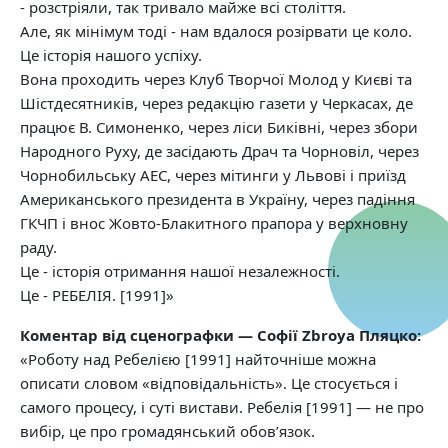
- розстріяли, так тривало майже всі століття.
Але, як мінімум тоді - нам вдалося розірвати це коло.
Це історія нашого успіху.
Вона проходить через Клуб Творчої Молод у Києві та
Шістдесятників, через редакцію газети у Черкасах, де
працює В. Симоненко, через ліси Биківні, через збори
Народного Руху, де засідають Драч та Чорновіл, через
Чорнобильську АЕС, через мітинги у Львові і приїзд
Американського президента в Україну, через падіння
ГКЧП і внос Жовто-Блакитного прапора у верхновну
раду.
Це - історія отримання нашої незалежності.
Це - РЕБЕЛІЯ. [1991]»
Коментар від сценографки — Софії Zbroya Пляцко:
«Роботу над Ребелією [1991] найточніше можна
описати словом «відповідальність». Це стосується і
самого процесу, і суті вистави. Ребелія [1991] — не про
вибір, це про громадянський обовʼязок.