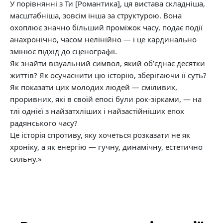
У порівнянні з Ти [Романтика], ця вистава складніша,
масштабніша, зовсім інша за структурою. Вона
охоплює значно більший проміжок часу, подає події
анахронічно, часом нелінійно — і це кардинально
змінює підхід до сценографії.
Як знайти візуальний символ, який обʼєднає десятки
життів? Як осучаснити цю історію, зберігаючи її суть?
Як показати цих молодих людей — сміливих,
проривних, які в своїй епосі були рок-зірками, — на
тлі однієї з найзатхліших і найзастійніших епох
радянського часу?
Це історія спротиву, яку хочеться розказати не як
хроніку, а як енергію — гучну, динамічну, естетично
сильну.»