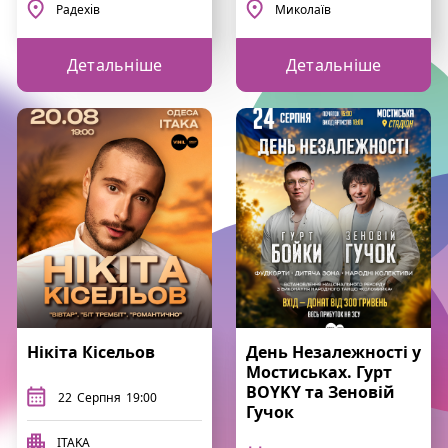
Радехів
Миколаїв
Детальніше
Детальніше
Нікіта Кісельов
День Незалежності у
Мостиськах. Гурт
BOYKY та Зеновій
22
Серпня
19:00
Гучок
ITAKA