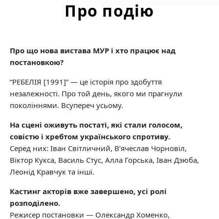
Про подію
Про що нова вистава МУР і хто працює над
постановкою?
“РЕБЕЛІЯ [1991]” — це історія про здобуття
незалежності. Про той день, якого ми прагнули
поколіннями. Всупереч усьому.
На сцені оживуть постаті, які стали голосом,
совістю і хребтом українського спротиву.
Серед них: Іван Світличний, Вʼячеслав Чорновіл,
Віктор Кукса, Василь Стус, Алла Горська, Іван Дзюба,
Леонід Кравчук та інші.
Кастинг акторів вже завершено, усі ролі
розподілено.
Режисер постановки — Олександр Хоменко,