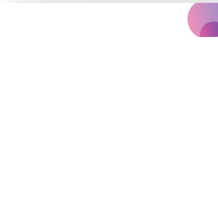
Концертна агенція, що надихає
вас на яскравіше життя.
Події
Архів
Залишились запитання?
vinilconcertagency@gmail.com
#
концертидлявсіх