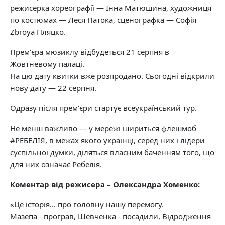
режисерка хореографії — Інна Матюшина, художниця
по костюмах — Леся Патока, сценографка — Софія
Zbroya Пляцко.
Премʼєра мюзиклу відбудеться 21 серпня в
Жовтневому палаці.
На цю дату квитки вже розпродано. Сьогодні відкрили
нову дату — 22 серпня.
Одразу після премʼєри стартує всеукраїнський тур.
Не менш важливо — у мережі шириться флешмоб
#РЕБЕЛІЯ, в межах якого українці, серед них і лідери
суспільної думки, діляться власним баченням того, що
для них означає Ребелія.
Коментар від режисера – Олександра Хоменко:
«Це історія... про головну нашу перемогу.
Мазепа - програв, Шевченка - посадили, Відродження