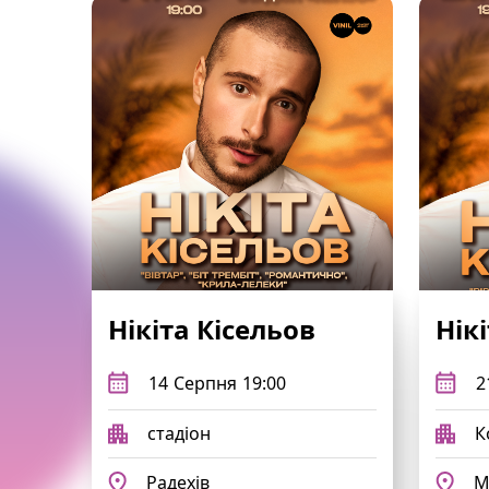
Нікіта Кісельов
Нік
14
Серпня
19:00
2
стадіон
К
Радехів
М