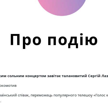
Про подію
иким сольним концертом завітає талановитий Сергій Ла
Локомотив
раїнський співак, переможець популярного телешоу «Голос 
.