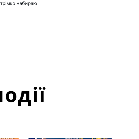
 стрімко набираю
одії