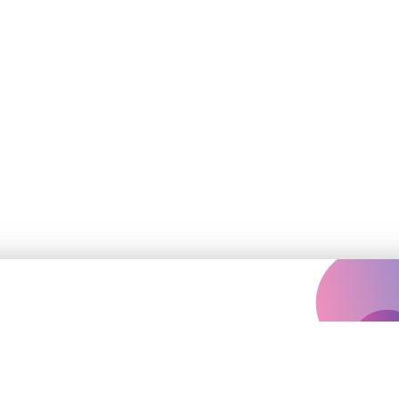
Залишились
запитання?