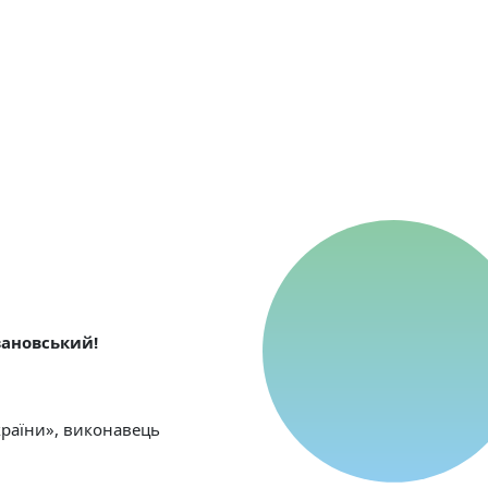
зановський!
країни», виконавець