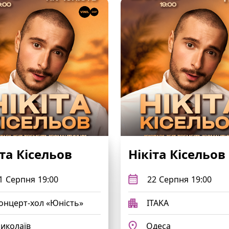
іта Кісельов
Нікіта Кісельов
1
Серпня
19:00
22
Серпня
19:00
онцерт-хол «Юність»
ITAKA
иколаїв
Одеса