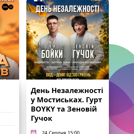
День Незалежності
у Мостиськах. Гурт
BOYKY та Зеновій
Гучок
24
Серпня
15:00