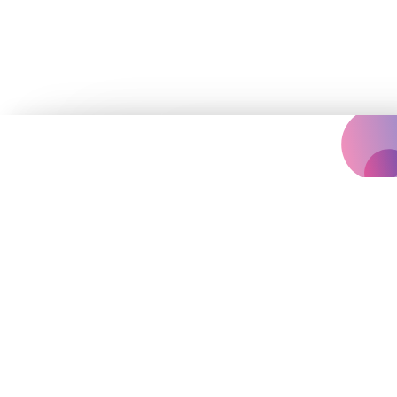
Концертна агенція, що надихає
вас на яскравіше життя.
Події
Архів
Залишились запитання?
vinilconcertagency@gmail.com