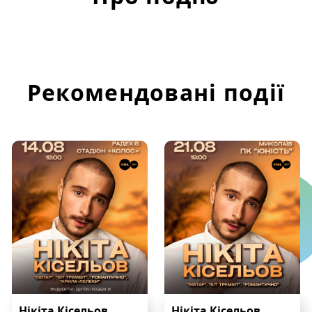
Рекомендовані події
Нікіта Кісельов
Нікіта Кісельов