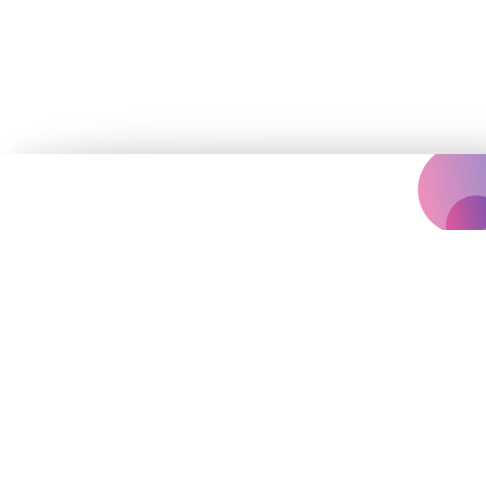
Концертна агенція, що надихає
вас на яскравіше життя.
Події
Архів
Залишились запитання?