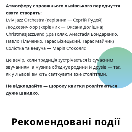
Атмосферу справжнього львівського передчуття
свята створять:
Lviv Jazz Orchestra (керівник — Сергій Рудей)
Людкевич-хор (керівник — Оксана Долішна)
ChristmasJazzBand (Іра Голяк, Анастасія Бондаренко,
Павло Гільченко, Тарас Біжецький, Тарас Майчик)
Солістка та ведуча — Марія Стоколяс
Це вечір, коли традиція зустрічається із сучасним
звучанням, а музика об’єднує родини й друзів — так,
як у Львові вміють святкувати вже століттями.
Не відкладайте — щороку квитки розлітаються
дуже швидко.
Рекомендовані події