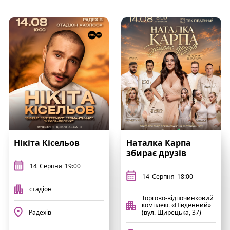
Нікіта Кісельов
Наталка Карпа
збирає друзів
14
Серпня
19:00
14
Серпня
18:00
стадіон
Торгово-відпочинковий
комплекс «Південний»
Радехів
(вул. Щирецька, 37)