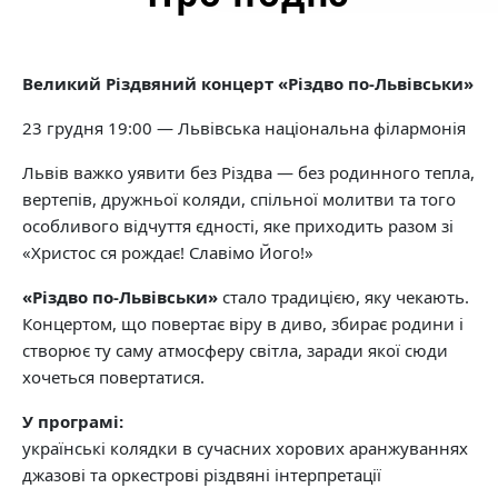
Великий Різдвяний концерт «Різдво по-Львівськи»
23 грудня 19:00 — Львівська національна філармонія
Львів важко уявити без Різдва — без родинного тепла,
вертепів, дружньої коляди, спільної молитви та того
особливого відчуття єдності, яке приходить разом зі
«Христос ся рождає! Славімо Його!»
«Різдво по-Львівськи»
стало традицією, яку чекають.
Концертом, що повертає віру в диво, збирає родини і
створює ту саму атмосферу світла, заради якої сюди
хочеться повертатися.
У програмі:
українські колядки в сучасних хорових аранжуваннях
джазові та оркестрові різдвяні інтерпретації