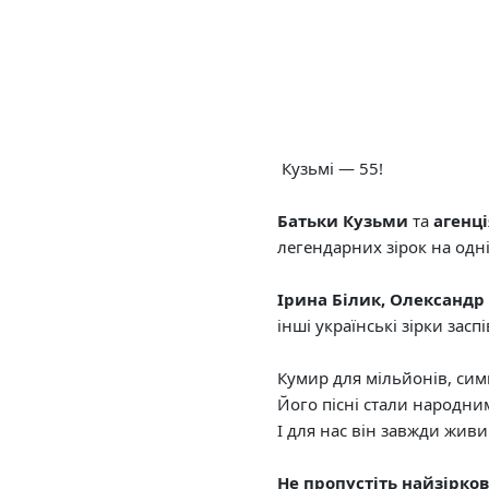
Кузьмі — 55!
Батьки Кузьми
та
агенці
легендарних зірок на одні
Ірина Білик, Олександр 
інші українські зірки зас
Кумир для мільйонів, симв
Його пісні стали народним
І для нас він завжди живи
Не пропустіть найзірков