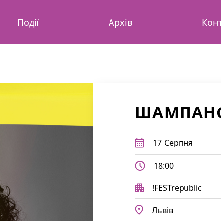
Події
Архів
Кон
ШАМПАНС
17
Серпня
18:00
!FESTrepublic
Львів