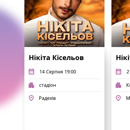
Нікіта Кісельов
Нік
14
Серпня
19:00
2
стадіон
К
Радехів
М