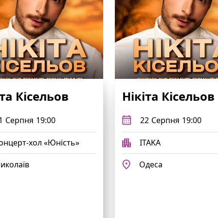
іта Кісельов
Нікіта Кісельов
1
Серпня
19:00
22
Серпня
19:00
онцерт-хол «Юність»
ITAKA
иколаїв
Одеса