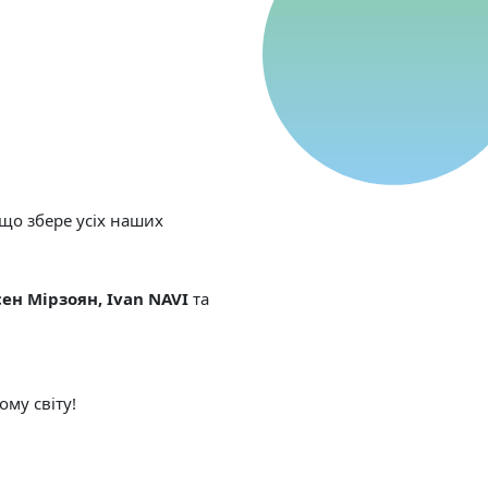
 що збере усіх наших
ен Мірзоян, Ivan NAVI
та
му світу!