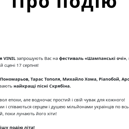
Про подію
я VINIL
запрошують Вас на
фестиваль «Шампанські очі»
,
й сцені 17 серпня!
Пономарьов, Тарас Тополя, Михайло Хома, Pianoбой, Арс
півають
найкращі пісні Скрябіна.
ол епохи, але водночас простий і свій чувак для кожного!
и і співаються серцем і душею мільйонами українців по всьо
й, поки лунають його хіти!
ішу подію літа!