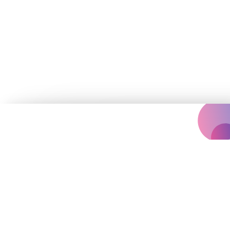
Концертна агенція, що надихає
вас на яскравіше життя.
Події
Архів