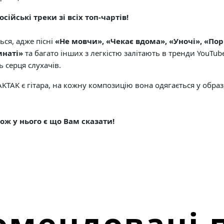
сійські треки зі всіх топ-чартів!
ься, адже пісні
«Не мовчи», «Чекає вдома», «Уночі», «Порі
мнаті»
та багато інших з легкістю залітають в тренди YouTu
 серця слухачів.
TAK є гітара, на кожну композицію вона одягається у образ,
тож у нього є що Вам сказати!