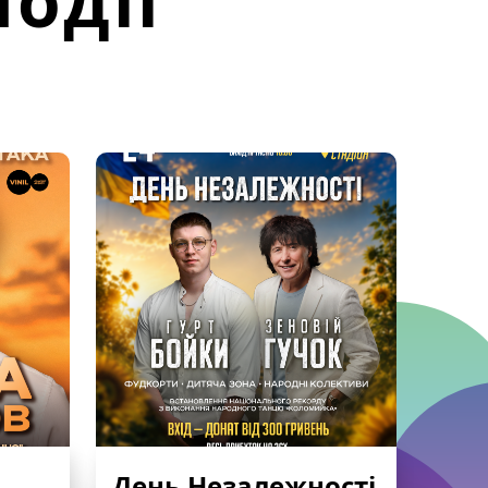
одії
День Незалежності