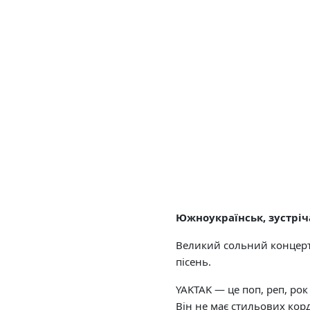
Южноукраїнськ, зустріч
Великий сольний концерт
пісень.
YAKTAK — це поп, реп, рок
Він не має стильових корд