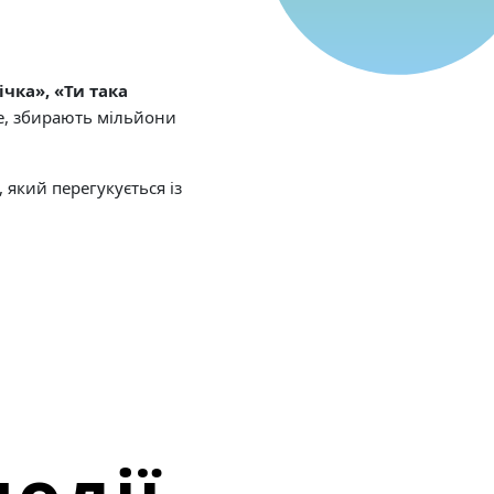
чка», «Ти така
be, збирають мільйони
 який перегукується із