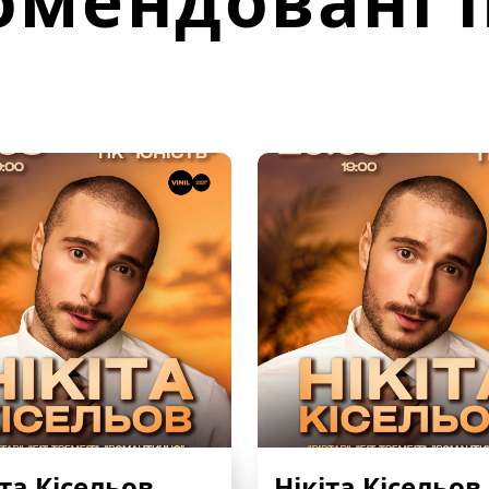
омендовані п
іта Кісельов
Нікіта Кісельов