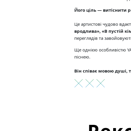
Його ціль — витіснити ро
Це артистові чудово вдаєт
вродлива», «В пустій кі
переглядів та завойовують
Ще однією особливістю YAK
піснею.
Він співає мовою душі, 