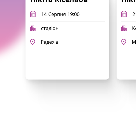
14
Серпня
19:00
2
стадіон
К
Радехів
М