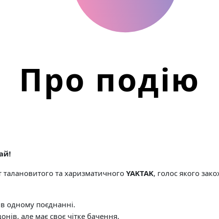
Про подію
ай!
 талановитого та харизматичного
YAKTAK
, голос якого зак
 в одному поєднанні.
онів, але має своє чітке бачення.