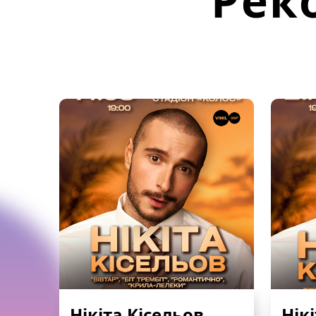
Рек
Нікіта Кісельов
Нік