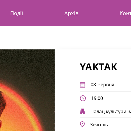
Події
Архів
Кон
YAKTAK
08
Червня
19:00
Палац культури і
Звягель