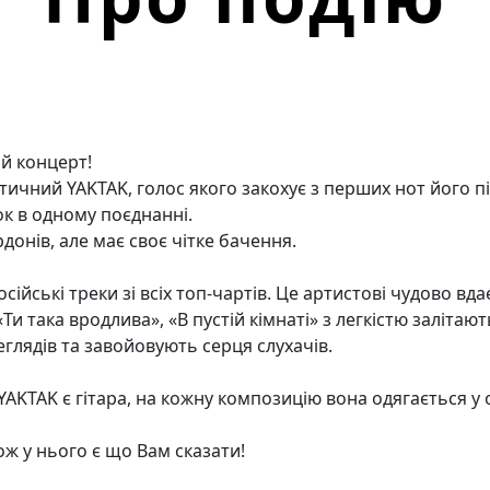
й концерт!
ичний YAKTAK, голос якого закохує з перших нот його пі
ок в одному поєднанні.
донів, але має своє чітке бачення.
сійські треки зі всіх топ-чартів. Це артистові чудово вда
Ти така вродлива», «В пустій кімнаті» з легкістю залітаю
лядів та завойовують серця слухачів.
AKTAK є гітара, на кожну композицію вона одягається у 
ож у нього є що Вам сказати!