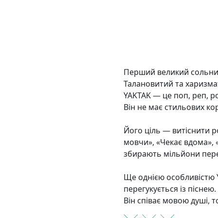
Перший великий сольни
Талановитий та харизмат
YAKTAK — це поп, реп, р
Він не має стильових кор
Його ціль — витіснити ро
мовчи», «Чекає вдома», «
збирають мільйони перег
Ще однією особливістю Y
перегукується із піснею.
Він співає мовою душі, т