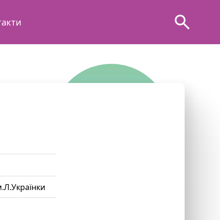
такти
м.Л.Українки