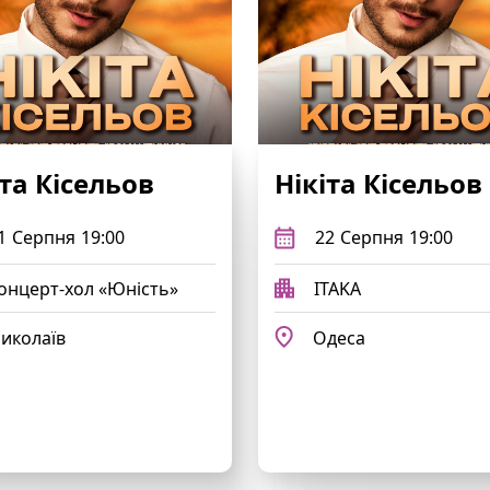
іта Кісельов
Нікіта Кісельов
1
Серпня
19:00
22
Серпня
19:00
онцерт-хол «Юність»
ITAKA
иколаїв
Одеса