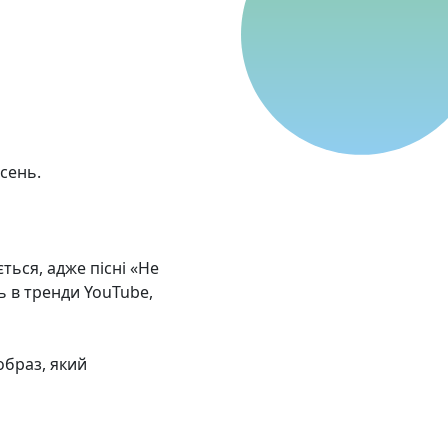
сень.
ється, адже пісні «Не
ть в тренди YouTube,
образ, який