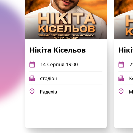
Нікіта Кісельов
Нік
14
Серпня
19:00
2
стадіон
К
Радехів
М