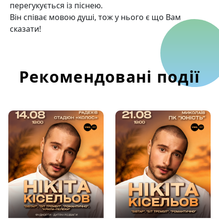
перегукується із піснею.
Він співає мовою душі, тож у нього є що Вам
сказати!
Рекомендовані події