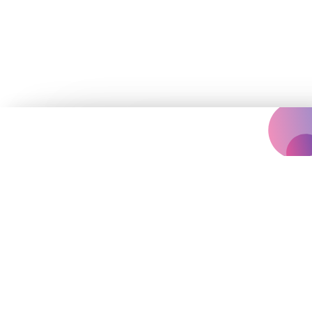
Концертна агенція, що надихає
вас на яскравіше життя.
Події
Архів
Залишились запитання?