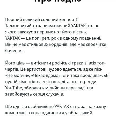
Перший великий сольний концерт!
Талановитий та харизматичний YAKTAK, голос
якого закохує з перших нот його пісень.
YAKTAK — це поп, реп, рок в одному поєднанні.
Він не має стильових кордонів, але має своє чітке
бачення.
Його ціль — витіснити російські треки зі всіх топ-
чартів. Це артистові чудово вдається, адже пісні
«Не мовчи», «Чекає вдома», «Ти така вродлива», «В
пустій кімнаті» з легкістю залітають в тренди
YouTube, збирають мільйони переглядів та
завойовують серця слухачів.
Ще однією особливістю YAKTAK є гітара, на кожну
композицію вона одягається у образ, який