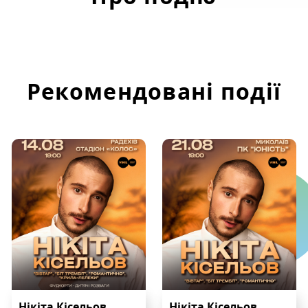
Рекомендовані події
Нікіта Кісельов
Нікіта Кісельов