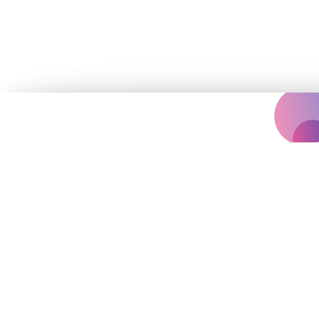
Концертна агенція, що надихає
вас на яскравіше життя.
Події
Архів
Залишились запитання?
vinilconcertagency@gmail.com