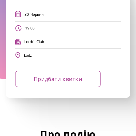
30
Червня
19:00
Lordi's Club
Łódź
Придбати квитки
Про подію