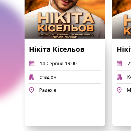
Нікіта Кісельов
Нік
14
Серпня
19:00
2
стадіон
К
Радехів
М