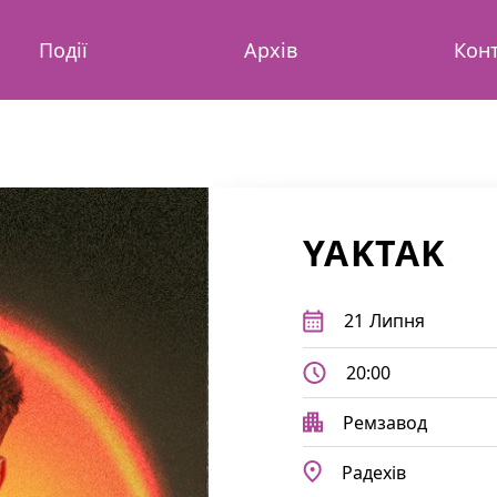
Події
Архів
Кон
YAKTAK
21
Липня
20:00
Ремзавод
Радехів