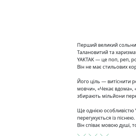
Перший великий сольни
Талановитий та харизмат
YAKTAK — це поп, реп, р
Він не має стильових кор
Його ціль — витіснити ро
мовчи», «Чекає вдома», «
збирають мільйони перег
Ще однією особливістю Y
перегукується із піснею.
Він співає мовою душі, т