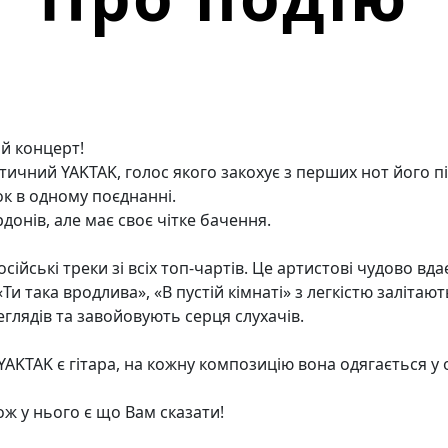
й концерт!
ичний YAKTAK, голос якого закохує з перших нот його пі
ок в одному поєднанні.
донів, але має своє чітке бачення.
сійські треки зі всіх топ-чартів. Це артистові чудово вда
Ти така вродлива», «В пустій кімнаті» з легкістю залітаю
лядів та завойовують серця слухачів.
AKTAK є гітара, на кожну композицію вона одягається у 
ож у нього є що Вам сказати!