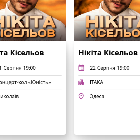
іта Кісельов
Нікіта Кісельов
1
Серпня
19:00
22
Серпня
19:00
онцерт-хол «Юність»
ITAKA
иколаїв
Одеса