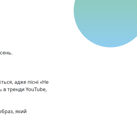
сень.
ється, адже пісні «Не
ть в тренди YouTube,
образ, який