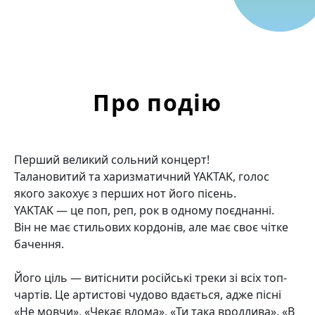
Про подію
Перший великий сольний концерт!
Талановитий та харизматичний YAKTAK, голос
якого закохує з перших нот його пісень.
YAKTAK — це поп, реп, рок в одному поєднанні.
Він не має стильових кордонів, але має своє чітке
бачення.
Його ціль — витіснити російські треки зі всіх топ-
чартів. Це артистові чудово вдається, адже пісні
«Не мовчи», «Чекає вдома», «Ти така вродлива», «В