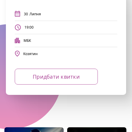
30
Липня
19:00
МБК
Козятин
Придбати квитки