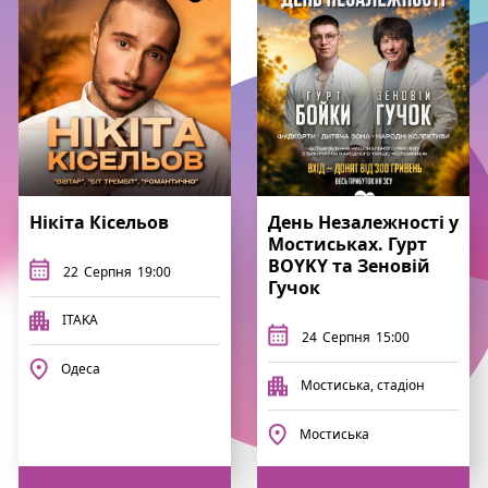
Нікіта Кісельов
День Незалежності у
Мостиськах. Гурт
BOYKY та Зеновій
22
Серпня
19:00
Гучок
ITAKA
24
Серпня
15:00
Одеса
Мостиська, стадіон
Мостиська