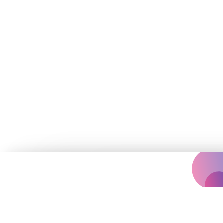
Концертна агенція, що надихає
вас на яскравіше життя.