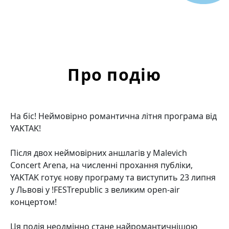
Про подію
На біс! Неймовірно романтична літня програма від
YAKTAK!
Після двох неймовірних аншлагів у Malevich
Concert Arena, на численні прохання публіки,
YAKTAK готує нову програму та виступить 23 липня
у Львові у !FESTrepublic з великим open-air
концертом!
Ця подія неодмінно стане найромантичнішою