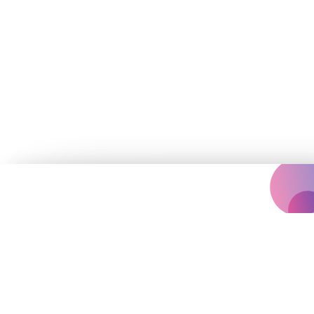
Концертна агенція, що надихає
вас на яскравіше життя.
Події
Архів