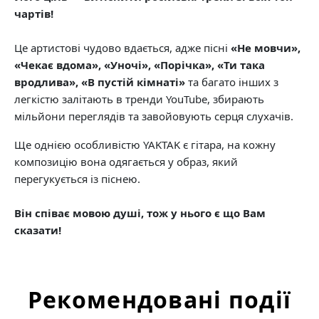
чартів!
Це артистові чудово вдається, адже пісні
«Не мовчи»,
«Чекає вдома», «Уночі», «Порічка», «Ти така
вродлива», «В пустій кімнаті»
та багато інших з
легкістю залітають в тренди YouTube, збирають
мільйони переглядів та завойовують серця слухачів.
Ще однією особливістю YAKTAK є гітара, на кожну
композицію вона одягається у образ, який
перегукується із піснею.
Він співає мовою душі, тож у нього є що Вам
сказати!
Рекомендовані події