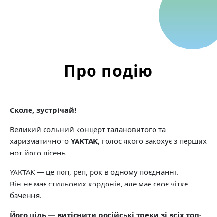
Про подію
Сколе, зустрічай!
Великий сольний концерт талановитого та
харизматичного
YAKTAK
, голос якого закохує з перших
нот його пісень.
YAKTAK — це поп, реп, рок в одному поєднанні.
Він не має стильових кордонів, але має своє чітке
бачення.
Його ціль — витіснити російські треки зі всіх топ-