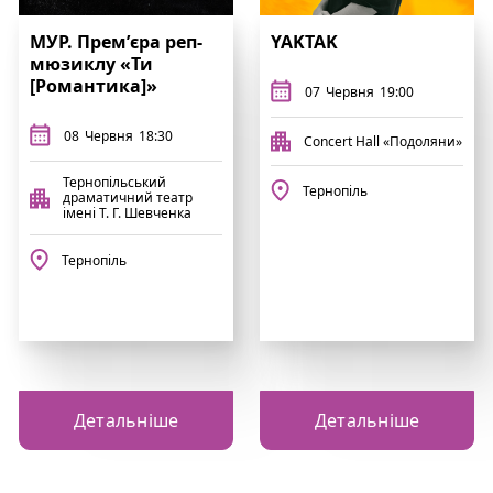
МУР. Премʼєра реп-
YAKTAK
мюзиклу «Ти
[Романтика]»
07
Червня
19:00
08
Червня
18:30
Concert Hall «Подоляни»
Тернопільський
Тернопіль
драматичний театр
імені Т. Г. Шевченка
Тернопіль
Детальніше
Детальніше