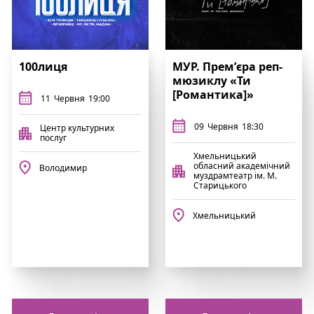
100лиця
МУР. Премʼєра реп-
мюзиклу «Ти
[Романтика]»
11
Червня
19:00
09
Червня
18:30
Центр культурних
послуг
Хмельницький
обласний академічний
Володимир
муздрамтеатр ім. М.
Старицького
Хмельницький