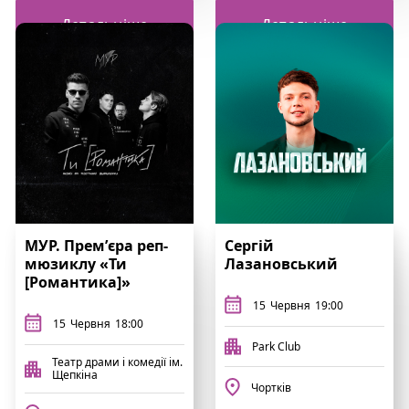
Детальніше
Детальніше
МУР. Премʼєра реп-
Сергій
мюзиклу «Ти
Лазановський
[Романтика]»
15
Червня
19:00
15
Червня
18:00
Park Club
Театр драми і комедії ім.
Щепкіна
Чортків