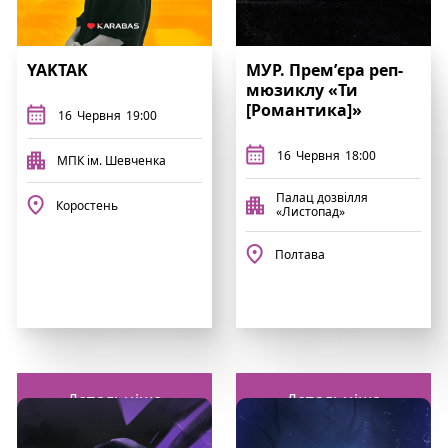
YAKTAK
МУР. Премʼєра реп-
мюзиклу «Ти
[Романтика]»
16
Червня
19:00
16
Червня
18:00
МПК ім. Шевченка
Палац дозвілля
Коростень
«Листопад»
Полтава
Детальніше
Детальніше