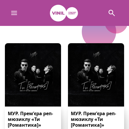
МУР. Премʼєра реп-
МУР. Премʼєра реп-
мюзиклу «Ти
мюзиклу «Ти
[Романтика]»
[Романтика]»