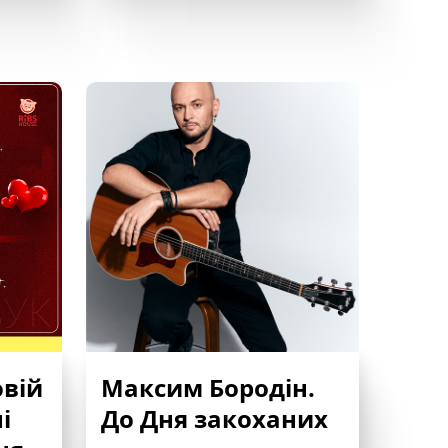
овій
Максим Бородін.
і
До Дня закоханих