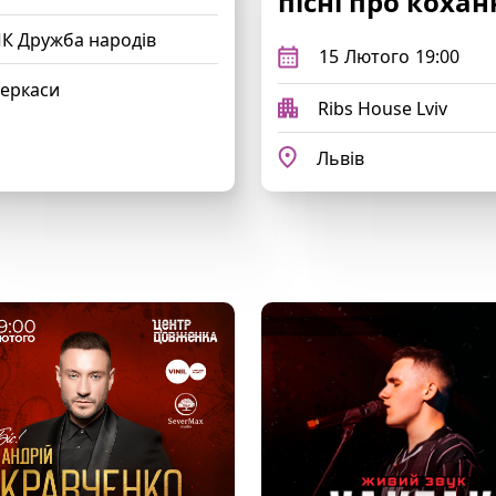
пісні про кохан
К Дружба народів
15
Лютого
19:00
еркаси
Ribs House Lviv
Львів