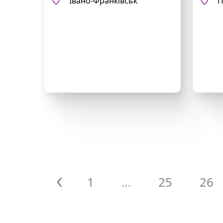
Івано-Франківськ
П
1
…
25
26