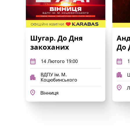
Шугар. До Дня
Анд
закоханих
До 
14
Лютого
19:00
1
ВДПУ ім. М.
Ц
Коцюбинського
Л
Вінниця