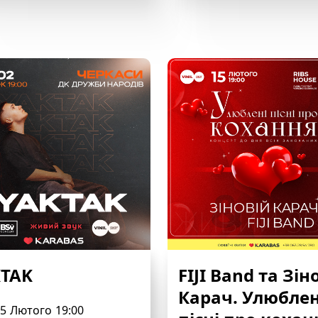
TAK
FIJI Band та Зін
Карач. Улюблен
5
Лютого
19:00