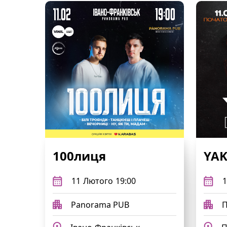
100лиця
YAK
11
Лютого
19:00
1
Panorama PUB
П