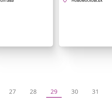
олтава
Новомосковськ
27
28
29
30
31