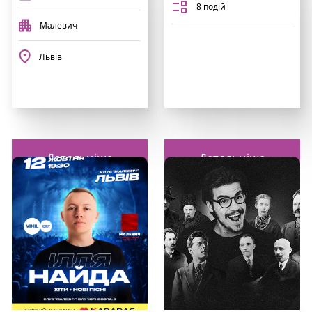
8 подій
Малевич
Львів
Детальніше
Детальніше